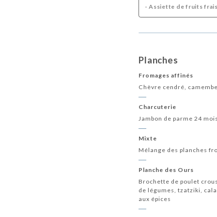
- Assiette de fruits fra
Planches
Fromages affinés
Chèvre cendré, camembert
Charcuterie
Jambon de parme 24 mois, 
Mixte
Mélange des planches fr
Planche des Ours
Brochette de poulet crous
de légumes, tzatziki, ca
aux épices