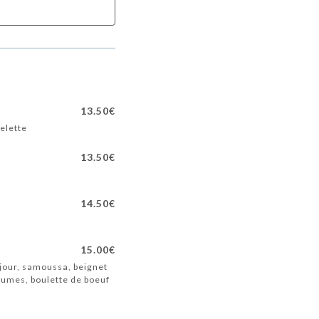
13.50€
elette
13.50€
14.50€
15.00€
 jour, samoussa, beignet
gumes, boulette de boeuf