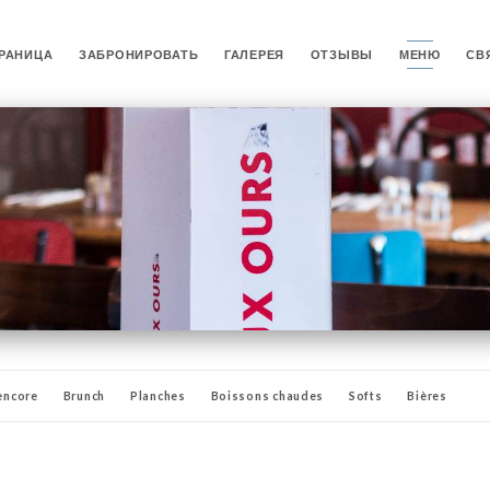
РАНИЦА
ЗАБРОНИРОВАТЬ
ГАЛЕРЕЯ
ОТЗЫВЫ
МЕНЮ
СВ
encore
Brunch
Planches
Boissons chaudes
Softs
Bières
 & Bourbons
Happy hours 17h /21h
Vins