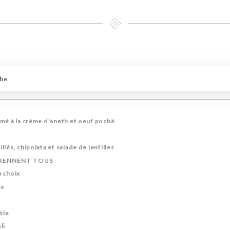
che
mé à la crème d'aneth et oeuf poché
lés, chipolata et salade de lentilles
RENNENT TOUS
u choix
ée
ble
li