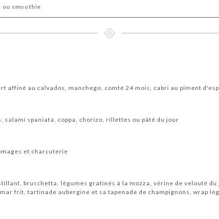
is ou smoothie
 affiné au calvados, manchego, comté 24 mois, cabri au piment d'esp
salami spaniata, coppa, chorizo, rillettes ou pâté du jour
omages et charcuterie
tillant, bruschetta, légumes gratinés à la mozza, vérine de velouté du
lamar frit, tartinade aubergine et sa tapenade de champignons, wrap lé