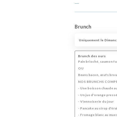
Brunch
Uniquement le Diman
Brunch des ours
Pain brioché, saumon fu
OU
Beans bacon, œufs brouil
NOS BRUNCHS COMP
- Une boisson chaude a
- Un jus d'orange press
- Viennoiserie du jour
- Pancake au sirop d'éra
- Fromage blanc au mues