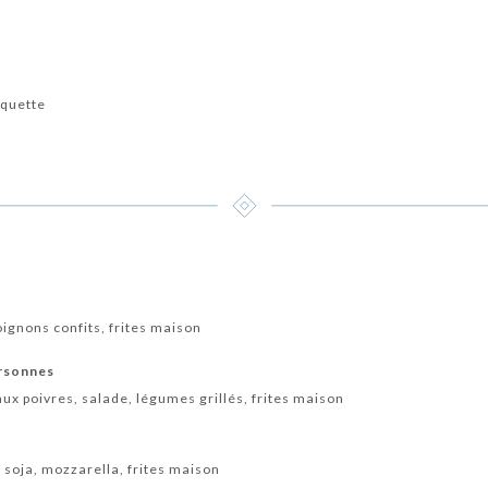
e
oquette
oignons confits, frites maison
ersonnes
x poivres, salade, légumes grillés, frites maison
 soja, mozzarella, frites maison