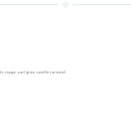
s
its rouge, earl grey, vanille caramel