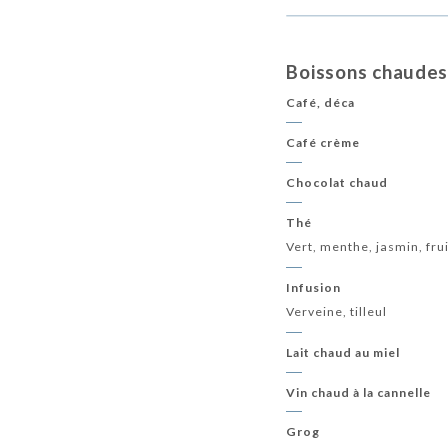
Boissons chaude
Café, déca
Café crème
Chocolat chaud
Thé
Vert, menthe, jasmin, fru
Infusion
Verveine, tilleul
Lait chaud au miel
Vin chaud à la cannelle
Grog