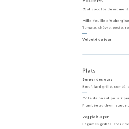
Entrées
Œuf cocotte du moment
Mille-feuille d'Aubergin
Tomate, chèvre, pesto, r
Velouté du jour
Plats
Burger des ours
Bœuf, lard grillé, comté, 
Côte de boeuf pour 2 p
Flambée au thym, sauce au
Veggie burger
Légumes grillés, steak de