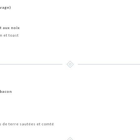
ivage)
t aux noix
n et toast
 bacon
 de terre sautées et comté