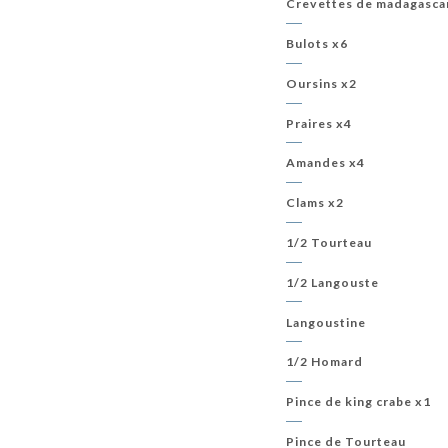
Crevettes de madagasca
Bulots x6
Oursins x2
Praires x4
Amandes x4
Clams x2
1/2 Tourteau
1/2 Langouste
Langoustine
1/2 Homard
Pince de king crabe x1
Pince de Tourteau