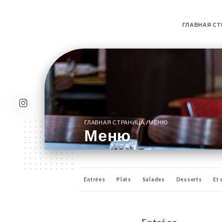
ГЛАВНАЯ СТ
/
ГЛАВНАЯ СТРАНИЦА
МЕНЮ
Меню
Entrées
Plats
Salades
Desserts
Et 
Apéritifs
Digestifs
Cocktails
Whiskies