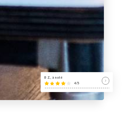
B Z., à noté
4/5